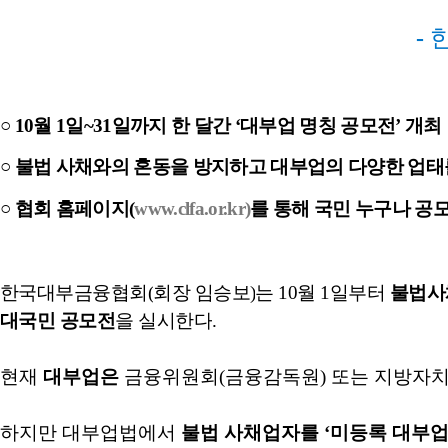
-
○
10
월
1
일
~31
일까지 한 달간
‘
대부업 명칭 공모전
’
개최
○
불법 사채와의 혼동을 방지하고 대부업의 다양한 업
○
협회 홈페이지
(
www.clfa.or.kr)
를 통해 국민 누구나 공
한국대부금융협회
(
회장 임승보
)
는
10
월
1
일부터
불법사
대국민 공모전
을 실시한다
.
현재
대부업은
금융위원회
(
금융감독원
)
또는 지방자치
하지만 대부업법에서
불법 사채업자를
‘
미등록 대부