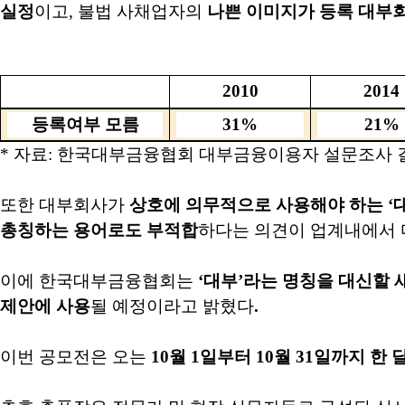
실정
이고
,
불법 사채업자의
나쁜 이미지가 등록 대부
2010
2014
등록여부 모름
31%
21%
*
자료
:
한국대부금융협회 대부금융이용자 설문조사 
또한 대부회사가
상호에
의무적으로 사용해야 하는
‘
총칭하는 용어로도 부적합
하다는 의견이 업계내에서 
이에 한국대부금융협회는
‘
대부
’
라는 명칭을 대신할 
제안에 사용
될 예정이라고 밝혔다
.
이번 공모전은 오는
10
월
1
일부터
10
월
31
일까지 한 