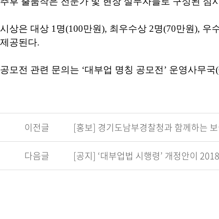
추후 출품작은 전문가 및 현장 실무자들로 구성된 심
시상은 대상
1
명
(100
만원
),
최우수상
2
명
(70
만원
),
우
제공된다
.
공모전 관련 문의는
‘
대부업 명칭 공모전
’
운영사무국
이전글
[홍보] 경기도남부경찰청과 함께하는 보
다음글
[공지] ‘대부업법 시행령’ 개정안이 201