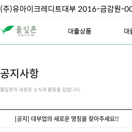
(주)유아이크레디트대부 2016-금감원-002
대출상품
대
직장인 대출
대
여성 안심 대출
대
공지사항
주부 및 프리랜서 대출
대
주택 담보 대출
대출
풀잎론의 새로운 소식과 활동을 접합니다.
전월세 담보 대출
차량 담보 대출
회생, 파산, 신용회복 대출
[공지] 대부업의 새로운 명칭을 찾아주세요!!
우량고객 재대출